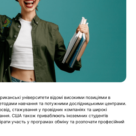
иканські університети відомі високими позиціями в
методами навчання та потужними дослідницькими центрами.
свід, стажування у провідних компаніях та широкі
тання. США також приваблюють іноземних студентів
брати участь у програмах обміну та розпочати професійний