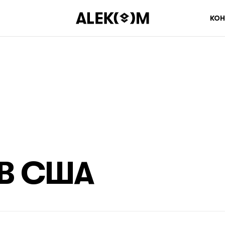
КОН
В
США