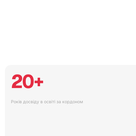
20+
Років досвіду в освіті за кордоном