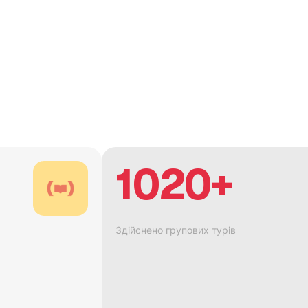
1020+
Здійснено групових турів