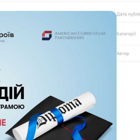
Дата публі
Категорії
Автор