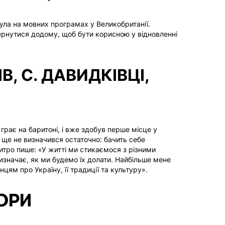
 була на мовних програмах у Великобританії.
Компанія
вернутися додому, щоб бути корисною у відновленні
ПРО АЛЕКОМ
НАЙКРАЩІ ЗНИЖ
КОМАНДА
E-MAIL
, С. ДАВИДКІВЦІ,
ВАКАНСІЇ
КОНТАКТИ
Ваш E-Mail
Ресурси
ПУБЛІКАЦІЇ
 грає на баритоні, і вже здобув перше місце у
н ще не визначився остаточно: бачить себе
НОВИНИ
итро пише:
«У житті ми стикаємося з різними
ІВЕНТИ
значає, як ми будемо їх долати. Найбільше мене
Більше
ям про Україну, її традиції та культуру».
ПІДПИСАТ
ВІДГУКИ
ОРИ
НАШІ ПОЇЗДКИ