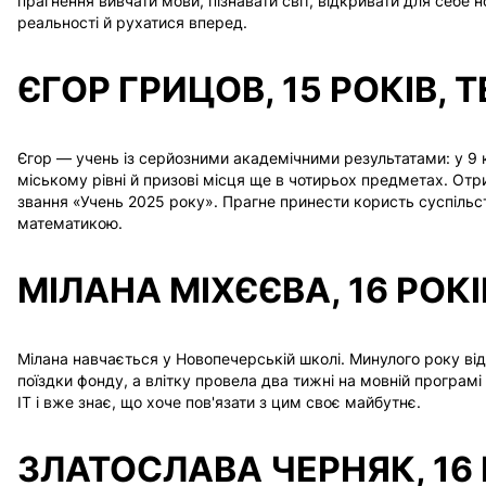
прагнення вивчати мови, пізнавати світ, відкривати для себе 
A
реальності й рухатися вперед.
ЄГОР ГРИЦОВ, 15 РОКІВ, 
Єгор — учень із серйозними академічними результатами: у 9 к
міському рівні й призові місця ще в чотирьох предметах. Отр
звання «Учень 2025 року». Прагне принести користь суспільст
математикою.
МІЛАНА МІХЄЄВА, 16 РОКІ
Мілана навчається у Новопечерській школі. Минулого року від
поїздки фонду, а влітку провела два тижні на мовній програмі 
IT і вже знає, що хоче пов'язати з цим своє майбутнє.
ОТРИМАТИ КОНСУЛЬТАЦІЮ
INFO
ЗЛАТОСЛАВА ЧЕРНЯК, 16 