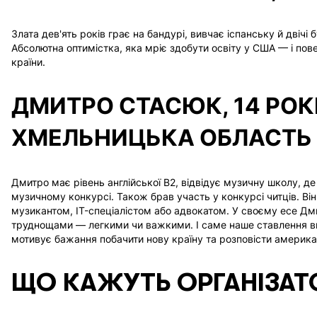
Злата дев'ять років грає на бандурі, вивчає іспанську й двічі
Програми
Країни
Абсолютна оптимістка, яка мріє здобути освіту у США — і по
країни.
ГРУПОВІ ПРОГРАМИ
ВЕЛИКА БРИТАНІЯ
ВИЩА ОСВІТА
ІРЛАНДІЯ
ДМИТРО СТАСЮК, 14 РОКІВ
СЕРЕДНЯ ОСВІТА
ІСПАНІЯ
ХМЕЛЬНИЦЬКА ОБЛАСТЬ
ІНОЗЕМНІ МОВИ
КАНАДА
СПЕЦІАЛЬНІ ПРОГРАМИ
США
ФРАНЦІЯ
Дмитро має рівень англійської B2, відвідує музичну школу, де
музичному конкурсі. Також брав участь у конкурсі читців. Ві
ІТАЛІЯ
музикантом, IT-спеціалістом або адвокатом. У своєму есе Дм
труднощами — легкими чи важкими. І саме наше ставлення ви
ВСІ КРАЇНИ
мотивує бажання побачити нову країну та розповісти американц
ЩО КАЖУТЬ ОРГАНІЗАТ