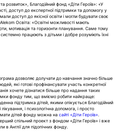
а розвиток», Благодійний фонд «Діти Героїв»:
«У
сті, доступ до експертної підтримки та допомогу у
али доступ до якісної освіти і могли будувати своє
Alekom Освіта:
«Освітні можливості мають
арти, мотивація та горизонти планування. Саме тому
і системно працюють з дітьми і добре розуміють їхні
ограма дозволяє долучати до навчання значно більше
 людей, які готові профінансувати участь конкретної
анія хочете дізнатися більше про надання таких
имки фонду тим, що вміємо робити найкраще:
оденна підтримка дітей, якими опікується Благодійний
і лікування, і психологічна допомога, і просто
имати дітей фонду можна на
сайті «Діти Героїв»
.
ерший спільний проект з фондом «Діти Героїв» і вже
ли в Англії для підопічних фонду.