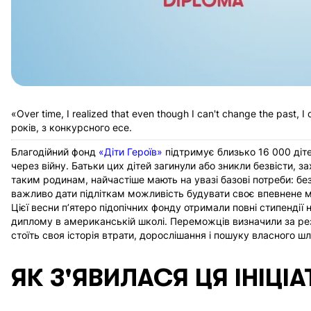
«Over time, I realized that even though I can't change the past, I 
років, з конкурсного есе.
Благодійний фонд
«Діти Героїв»
підтримує близько 16 000 дітей
через війну. Батьки цих дітей загинули або зникли безвісти, 
таким родинам, найчастіше мають на увазі базові потреби: бе
важливо дати підліткам можливість будувати своє впевнене м
Цієї весни п’ятеро підопічних фонду отримали повні стипенді
диплому в американській школі. Переможців визначили за р
стоїть своя історія втрати, дорослішання і пошуку власного шл
ЯК З'ЯВИЛАСЯ ЦЯ ІНІЦІ