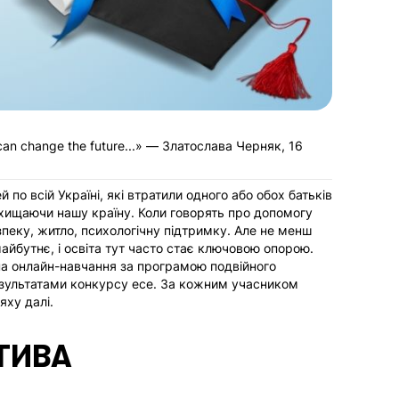
can change the future...»
— Златослава Черняк, 16
 по всій Україні, які втратили одного або обох батьків
захищаючи нашу країну.
Коли говорять про допомогу
зпеку, житло, психологічну підтримку. Але не менш
айбутнє, і освіта тут часто стає ключовою опорою.
ї на онлайн-навчання за програмою подвійного
езультатами конкурсу есе. За кожним учасником
яху далі.
АТИВА