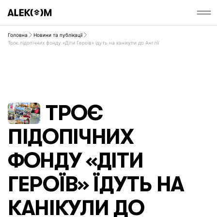
Головна
Новини та публікації
Троє підопічних фонду «Діти Героїв» їдуть на канікули до Англії
ТРОЄ
ПІДОПІЧНИХ
ФОНДУ «ДІТИ
ГЕРОЇВ» ЇДУТЬ НА
КАНІКУЛИ ДО