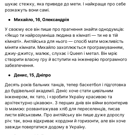
шукає стежку, яка приведе до мети.
І найкраще про себе
розкажуть вони самі.
Михайло, 16, Олександрія
У своєму есе він пише про прагнення знайти однодумців:
«Якщо ти найрозумніша людина в кімнаті — ти не в тій
кімнаті». Англійська для нього — спосіб мати можливість
міняти кімнати. Михайло захоплюється програмуванням,
джиу-джитсу, малює, слухає і Queen і метал. Він мріє
створити власну гру й вступити на інженерію програмного
забезпечення.
Денис, 15, Дніпро
Десять років бальних танців, тепер баскетбол і підготовка
до будівельної академії. Деніс хоче стати цивільним
інженером, як тато, і «зробити Україну красивою та
архітектурно цікавою». З перших днів він війни волонтерив
із мамою: розвантажував хліб для переселенців, писав
листи військовим. Про англійську він пише дуже дорослу
річ: так, вона відкриває кордони й горизонти, але він хоче
завжди повертатися додому в Україну.