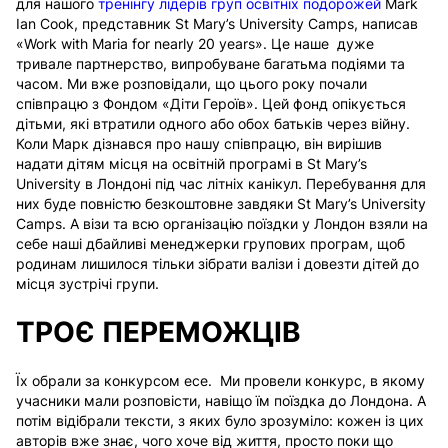
для нашого
тренінгу лідерів груп освітніх подорожей
Mark
Ian Cook, представник St Mary’s University Camps, написав
«Work with Maria for nearly 20 years». Це наше дуже
тривале партнерство, випробуване багатьма подіями та
часом.
Ми вже розповідали, що цього року почали
співпрацю з Фондом «Діти Героїв». Цей фонд опікується
дітьми, які втратили одного або обох батьків через війну.
Коли Марк дізнався про нашу співпрацю, він вирішив
надати дітям місця на освітній програмі в St Mary’s
University в Лондоні під час літніх канікул.
Перебування для
них буде повністю безкоштовне завдяки St Mary’s University
Camps. А візи та всю організацію поїздки у Лондон взяли на
себе наші дбайливі менеджерки групових програм, щоб
родинам лишилося тільки зібрати валізи і довезти дітей до
місця зустрічі групи.
ТРОЄ ПЕРЕМОЖЦІВ
Їх обрали за конкурсом есе.
Ми провели конкурс, в якому
учасники мали розповісти, навіщо їм поїздка до Лондона. А
потім відібрали тексти, з яких було зрозуміло: кожен із цих
авторів вже знає, чого хоче від життя, просто поки що