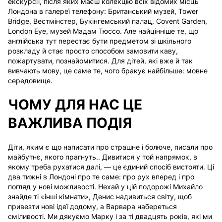
екскурсії, після яких маєш колекцію всіх відомих місць
Лондона в галереї телефону: Британський музей, Tower
Bridge, Вестмінстер, Букінгемський палац, Covent Garden,
London Eye, музей Мадам Тюссо. Але найцінніше те, що
англійська тут перестає бути предметом зі шкільного
розкладу й стає просто способом замовити каву,
пожартувати, познайомитися. Для дітей, які вже й так
вивчають мову, це саме те, чого бракує найбільше: мовне
середовище.
ЧОМУ ДЛЯ НАС ЦЕ
ВАЖЛИВА ПОДІЯ
Діти, яким є що написати про страшне і болюче, писали про
майбутнє, якого прагнуть.. Дивитися у той напрямок, в
якому треба рухатися далі, — це єдиний спосіб вистояти. Ці
два тижні в Лондоні про те саме: про рух вперед і про
погляд у нові можливості.
Нехай у цій подорожі Михайло
знайде ті «інші кімнати», Денис надивиться світу, щоб
привезти нові ідеї додому, а Варвара набереться
сміливості.
Ми дякуємо Марку і за ті двадцять років, які ми