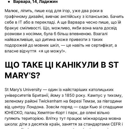
Варвара, 14, Ладижин
Малює, ліпить, пише код для ігор, уже два роки в
графічному дизайні, вивчає англійську з іспанською. Бачить
себе в IT або в перекладі. А ще Варвара чесно пише, що їй
бракує сміливості. Що, можливо, якби вона мала досвід
розмови з носіями, була б більш впевненою. Взагалі
найважливіше, що дитина може привезти з таких
подорожей до мовних шкіл, — це навіть не сертифікат, а
власне відчуття «я це можу!».
ЩО ТАКЕ ЦІ КАНІКУЛИ В ST
MARY’S?
St Mary’s University — один із найстаріших католицьких
університетів Британії, йому з 1850 року. Кампус у тихому,
зеленому районі Twickenham на березі Темзи, за півгодини
від центру Лондона. Зовсім поряд — сади Кью зі спадщини
ЮНЕСКО, палац Хемптон-Корт і парк, де олені вільно
гуляють територією.
Влітку тут працює міжнародна мовна
школа: діти з десятків країн, заняття за стандартами CEFR і