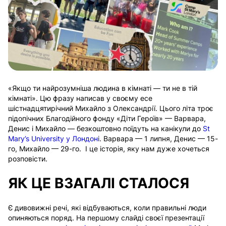
«Якщо ти найрозумніша людина в кімнаті — ти не в тій
кімнаті».
Цю фразу написав у своєму есе
шістнадцятирічний Михайло з Олександрії.
Цього літа троє
підопічних Благодійного фонду «Діти Героїв» — Варвара,
Денис і Михайло — безкоштовно поїдуть на канікули до
St
Mary’s University у Лондоні
. Варвара — 1 липня, Денис — 15-
го, Михайло — 29-го.
І це історія, яку нам дуже хочеться
розповісти.
ЯК ЦЕ ВЗАГАЛІ СТАЛОСЯ
Є дивовижні речі, які відбуваються, коли правильні люди
опиняються поряд.
На першому слайді своєї презентації