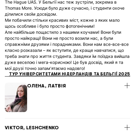
The Hague UAS. У Бельгії нас теж зустріли, зокрема в
Thomas More. Усюди було дуже сучасно, і студенти охоче
ділилися своїм досвідом.
Ми побачили стільки красивих міст, кожне з яких мало
щось особливе і було просто фотогенічним!
Але найбільше пощастило з нашими коучами! Вони були
просто найкращі! Вони не просто возили нас, а були
справжніми друзями і порадниками. Вони нам все-все-все
класно розказали – як вступити, де краще навчатися, що
треба знати про життя студента. Завдяки їм поїздка вийшла
дуже веселою і мега-корисною! Це був досвід, який я та
мої друзі точно запам’ятаємо надовго!
ТУР УНІВЕРСИТЕТАМИ НІДЕРЛАНДІВ ТА БЕЛЬГІЇ 2025
ОЛЕНА, ЛАТВІЯ
З Алеком виявилося дуже легко отримувати візу в іншій
VIKTOR, LESHCHENKO
країні (окремо від групи), та приєднатися до групи «в