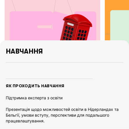
досвідчений відповідальний груп лідер який відразу
формувала здорове екологічне спілкування підлітків,
неймовірні зусилля та небайдужість по вирішенню питань
починаючи з підтримки на тестуванні, відвідування
екскурсій (ситуаційне адаптування з університетом
зручного таймінгу під наших дітей), повна орієнтація по
місцевості та культурі. поїздка залишила в памʼяті дітей
прекрасні емоції та повагу до справжнього Вчителя який
найперше показав як аналізувати та досліджувати,
НАВЧАННЯ
використовувати структуровану інформацію та формувати
свою думку. При дуже насиченій програмі в центрі
Лондона з щоденним навчанням справились на відмінно,
кожного дня отримували в груп чаті інформативні фото,
було все зрозуміло та спокійно за дітей. Окремо дякую за
1 980 GBP
максимально швидку реакцію з ногою, рекомендації по
ЯК ПРОХОДИТЬ НАВЧАННЯ
медицині в Британії та прояв дружби команди.
Підтримка експерта з освіти
Презентація щодо можливостей освіти в Нідерландах та
+36
БІЛЬШЕ ПРОГРАМ КАНІКУЛ
Бельгії, умови вступу, перспективи для подальшого
працевлаштування.