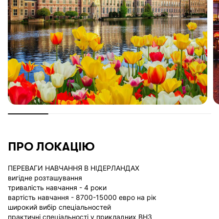
Великою перевагою є те, що групу везе консультант Alekom
Education з вищої освіти, який працює з кожною дитиною
окремо під час туру, та в подальшому буде
супроводжувати весь процес подачі документів до
обраних ВНЗ.
Вік:14+ років (без супроводу батьків)
Рекомендуємо дану програму тим, хто планує подальше
навчання в Нідерландах або Бельгії.
ПРО
ЛОКАЦІЮ
ПЕРЕВАГИ НАВЧАННЯ В НІДЕРЛАНДАХ
вигідне розташування
тривалість навчання - 4 роки
вартість навчання - 8700-15000 евро на рік
широкий вибір спеціальностей
практичні спеціальності у прикладних ВНЗ