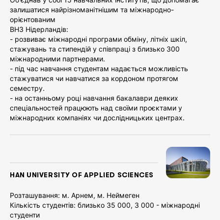
залишатися найрізноманітнішим та міжнародно-
орієнтованим
ВАШЕ ІМ’Я
ВНЗ Нідерландів:
- розвиває міжнародні програми обміну, літніх шкіл,
стажувань та стипендій у співпраці з близько 300
міжнародними партнерами.
- під час навчання студентам надається можливість
E-MAIL
стажуватися чи навчатися за кордоном протягом
семестру.
- на останньому році навчання бакалаври деяких
спеціальностей працюють над своїми проєктами у
ВІДПРАВИТИ
міжнародних компаніях чи дослідницьких центрах.
ALEKOM
HAN UNIVERSITY OF APPLIED SCIENCES
Розташування: м. Арнем, м. Неймеген
Кількість студентів: близько 35 000, 3 000 - міжнародні
студенти