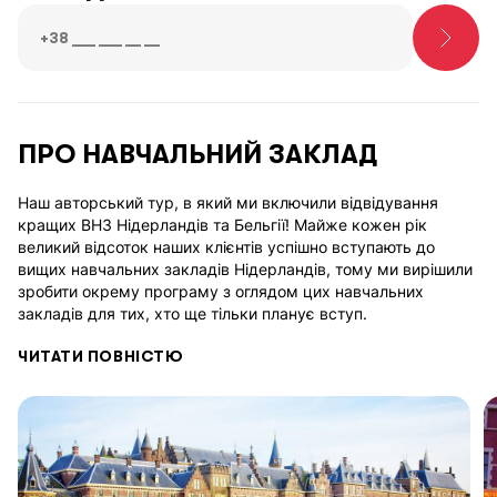
ПРО
НАВЧАЛЬНИЙ
ЗАКЛАД
Наш авторський тур, в який ми включили відвідування
кращих ВНЗ Нідерландів та Бельгії! Майже кожен рік
великий відсоток наших клієнтів успішно вступають до
вищих навчальних закладів Нідерландів, тому ми вирішили
зробити окрему програму з оглядом цих навчальних
закладів для тих, хто ще тільки планує вступ.
ЧИТАТИ ПОВНІСТЮ
На програмі діти особисто дізнаються умови вступу,
програми навчання кожного навчального закладу,
відвідують різноманітні корисні семінари та презентації, а
також ознайомлюються з інфраструктурою ВНЗ.