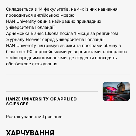
Складається з 14 факультетів, на 4-х із них навчання
проводиться англійською мовою.
ОТРИМАТИ КОНСУЛЬТАЦІЮ
HAN University один з найкращих прикладних
університетів Голландії.
INFO@ALEKOM.KIEV.UA
Арнемська Бізнес Школа посіла 1 місце за рейтингом
журналу Elsevier серед університетів Голландії.
HAN University підтримує зв'язки та програми обміну з
+38 (098) 876 04 02
більш ніж 90 європейськими університетами, співпрацює
з міжнародними компаніями, де студенти проходять
обов'язкове стажування
М. КИЇВ, ВУЛ. ПРОТАСІВ ЯР 8 ОФІС 19
ІНДЕКС 03038
НАЙКРАЩІ ЗНИЖКИ ПРИХОДЯТЬ
НА E-MAIL
HANZE UNIVERSITY OF APPLIED
SCIENCES
Ваш E-Mail
Розташування: м.Гронінген
Кількість студентів: близько 25 000, з них 2 700 -
ПІДПИСАТИСЬ
ХАРЧУВАННЯ
міжнародні студенти