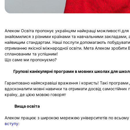
Алеком Освіта пропонує українцям найкращі можливості для
знайомилися з різними країнами та навчальними закладами, а
найвищим стандартам. Наші послуги допомагають побудувати 
отриманню якісної міжнародної освіти. Мета Алеком зробити 
спланованим та успішним!
Що саме ми пропонуємо?
Групові канікулярні програми в мовних школах для школ
Гарантовано найяскравіші враження і користь! Такі програми
вдосконалити мовні навички та отримати досвід самостійних 
країну, де цією мовою говорят
Вища освіта
Алеком працює з широкою мережею університетів по всьому 
вступу
: