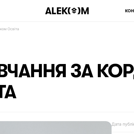
КОН
ком Освіта
ВЧАННЯ ЗА КО
ТА
Дата публі