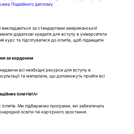
рама Подвійного диплому
які викладаються за стандартами американської
римати додаткові кредити для вступу в університети
й курс та підготуватися до іспитів, щоб підвищити
ння за кордоном
надаючи всі необхідні ресурси для вступу в
сультації та матеріали, що допоможуть пройти всі
аційних іспитів
Ми
іспитів. Ми підбираємо програми, які забезпечать
ародної освіти таі кар'єрного зростання.