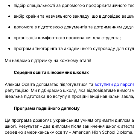
підбір спеціальності за допомогою профорієнтаційного тес
вибір країни та навчального закладу, що відповідає ваши
допомога з підготовкою документів та дотриманням дедла
організація комфортного проживання для студента;
програми тьюторінга та академічного супроводу для студ
Ми надаємо підтримку на кожному етапі!
Середня освіта в іноземних школах
Алеком Освіта допомагає підготуватися та
вступити до персп
репутацією. Ми підбираємо школу, яка відповідатиме вимога
ідеальна підготовка до вступу в провідні вищі навчальні закл
Програма подвійного диплому
Ця програма дозволяє українським учням отримати диплом а
школі. Результат – два дипломи після закінчення школи: атест
середню американську освіту – American High School Diploma.