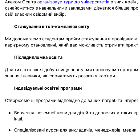
A
Алеком Освіта
організовує тури до університетів
різних країн
ознайомитися з навчальними закладами, дізнатися більше про н
свій власний свідомий вибір.
Стажування в топ-компаніях світу
Ми допомагаємо студентам пройти стажування в провідних м
кар'єрному становленні, який дає можливість отримати практ
Післядипломна освіта
Для тих, хто вже здобув вищу освіту, ми пропонуємо програ
знання і навички, які сприятимуть розвитку кар'єри.
Індивідуальні освітні програми
ОТРИМАТИ КОНСУЛЬТАЦІЮ
INFO
Створюємо ці програми відповідно до ваших потреб та інтерес
Вивчення іноземної мови для дітей та дорослих у таких кра
інші.
Програми
Країни
Спеціалізовані курси для викладачів, менеджерів, медикі
ГРУПОВІ ПРОГРАМИ
ВЕЛИКА БРИТАНІЯ