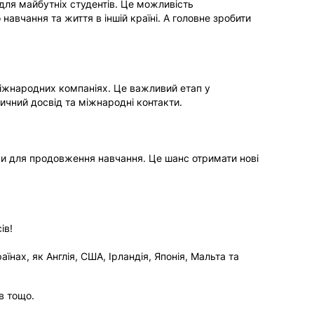
LEK
 для майбутніх студентів. Це можливість
авчання та життя в іншій країні. А головне зробити
іжнародних компаніях. Це важливий етап у
ичний досвід та міжнародні контакти.
ми для продовження навчання. Це шанс отримати нові
@ALEKOM.KIEV.UA
+38 (098) 876 04 0
ів!
їнах, як Англія, США, Ірландія, Японія, Мальта та
Компанія
в тощо.
ПРО АЛЕКОМ