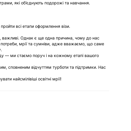
грами, які об’єднують подорожі та навчання.
НАЙКРАЩІ ЗНИЖ
КОМАНДА
E-MAIL
ВАКАНСІЇ
пройти всі етапи оформлення візи.
КОНТАКТИ
Ваш E-Mail
Ресурси
, важливі. Однак є ще одна причина, чому до нас
потреби, мрії та сумніви, адже вважаємо, що саме
ПУБЛІКАЦІЇ
.
НОВИНИ
у — ми стаємо поруч і на кожному етапі вашого
ІВЕНТИ
им, сповненим відчуттям турботи та підтримки. Нас
Більше
ПІДПИСАТ
ати найсмілівіші освітні мрії!
ВІДГУКИ
НАШІ ПОЇЗДКИ