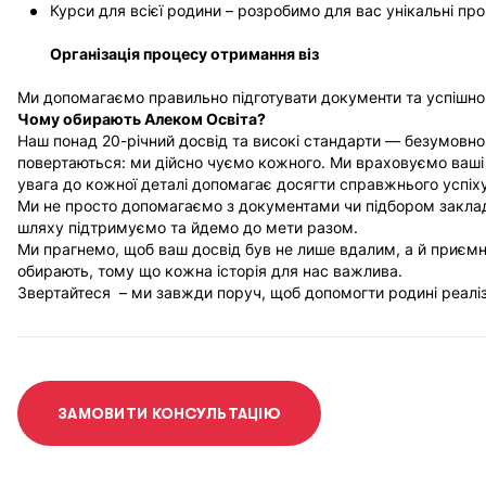
Курси для всієї родини – розробимо для вас унікальні про
ВИЩА ОСВІТА
ІРЛАНДІЯ
Організація процесу отримання віз
СЕРЕДНЯ ОСВІТА
ІСПАНІЯ
Ми допомагаємо правильно підготувати документи та успішно 
ІНОЗЕМНІ МОВИ
КАНАДА
Чому обирають Алеком Освіта?
СПЕЦІАЛЬНІ ПРОГРАМИ
США
Наш понад 20-річний досвід та високі стандарти — безумовно
повертаються: ми дійсно чуємо кожного. Ми враховуємо ваші 
ФРАНЦІЯ
увага до кожної деталі допомагає досягти справжнього успіху
Ми не просто допомагаємо з документами чи підбором заклад
ІТАЛІЯ
шляху підтримуємо та йдемо до мети разом.
ВСІ КРАЇНИ
Ми прагнемо, щоб ваш досвід був не лише вдалим, а й приємн
обирають, тому що кожна історія для нас важлива.
Звертайтеся – ми завжди поруч, щоб допомогти родині реалізув
ЗАМОВИТИ КОНСУЛЬТАЦІЮ