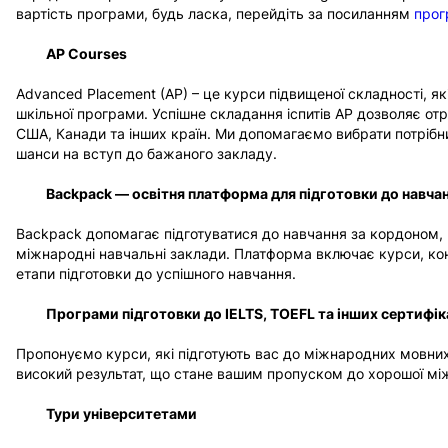
вартість програми, будь ласка, перейдіть за посиланням
прог
AP Course
s
Advanced Placement (AP) – це курси підвищеної складності, 
шкільної програми. Успішне складання іспитів AP дозволяє от
США, Канади та інших країн. Ми допомагаємо вибрати потрібни
шанси на вступ до бажаного закладу.
Backpack — освітня платформа для підготовки до навча
Backpack допомагає підготуватися до навчання за кордоном, 
міжнародні навчальні заклади. Платформа включає курси, кон
етапи підготовки до успішного навчання.
Програми підготовки до IELTS, TOEFL та інших сертифік
Пропонуємо курси, які підготують вас до міжнародних мовних 
високий результат, що стане вашим пропуском до хорошої міжн
Тури університетами