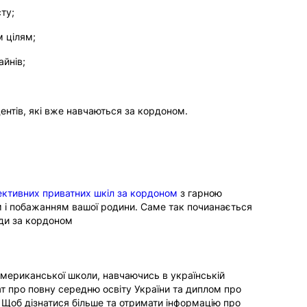
ту;
м цілям;
йнів;
ентів, які вже навчаються за кордоном.
ективних приватних шкіл за кордоном
з гарною
м і побажанням вашої родини. Саме так почианається
ади за кордоном
мериканської школи, навчаючись в українській
ат про повну середню освіту України та диплом про
 Щоб дізнатися більше та отримати інформацію про